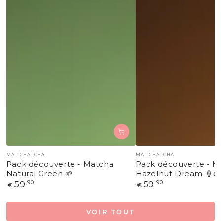
Fournisseur:
Fournisseur:
MA-TCHATCHA
MA-TCHATCHA
Pack découverte - Matcha
Pack découverte - M
Natural Green 🌱
Hazelnut Dream 🍦🌰
Prix
59
,90
Prix
59
,90
€
€
normal
normal
VOIR TOUT