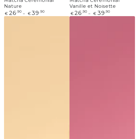
Matcha Cérémonial
Matcha Cérémonial
Nature
Vanille et Noisette
Prix
26
,90
39
,90
Prix
26
,90
39
,90
€
€
€
€
normal
normal