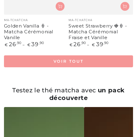
Fournisseur:
Fournisseur:
MA-TCHATCHA
MA-TCHATCHA
Golden Vanilla 🍦 -
Sweet Strawberry 🍓🍦 -
Matcha Cérémonial
Matcha Cérémonial
Vanille
Fraise et Vanille
Prix
26
,90
39
,90
Prix
26
,90
39
,90
€
€
€
€
normal
normal
VOIR TOUT
Testez le thé matcha avec
un pack
découverte