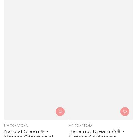
Fournisseur:
Fournisseur:
MA-TCHATCHA
MA-TCHATCHA
Natural Green 🌱 -
Hazelnut Dream 🌰🍦 -